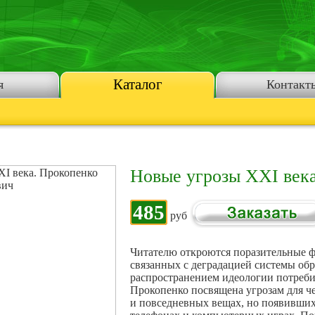
Каталог
я
Контакт
Новые угрозы XXI век
485
руб
Читателю откроются поразительные ф
связанных с деградацией системы об
распространением идеологии потреби
Прокопенко посвящена угрозам для че
и повседневных вещах, но появившихс