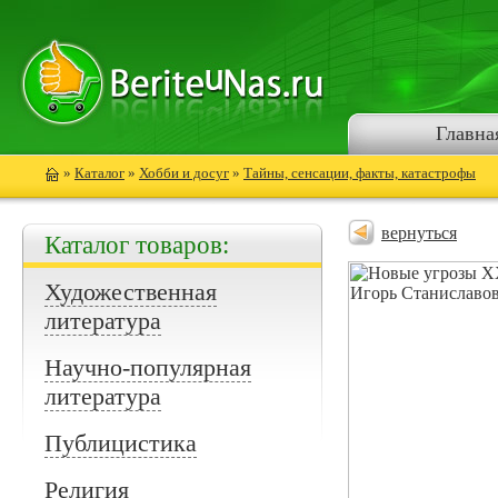
Главна
»
Каталог
»
Хобби и досуг
»
Тайны, сенсации, факты, катастрофы
вернуться
Каталог товаров:
Художественная
литература
Научно-популярная
литература
Публицистика
Религия