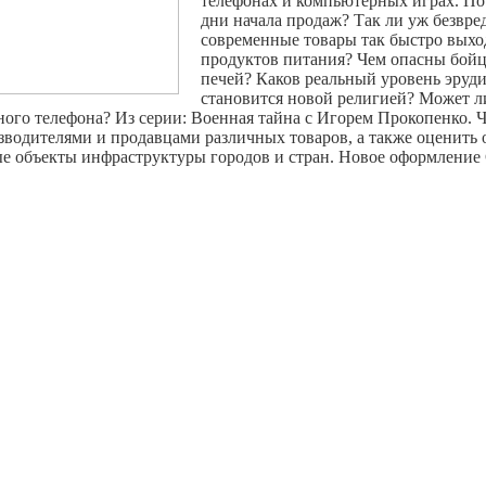
телефонах и компьютерных играх. Поч
дни начала продаж? Так ли уж безвр
современные товары так быстро выхо
продуктов питания? Чем опасны бойц
печей? Каков реальный уровень эруд
становится новой религией? Может л
ого телефона? Из серии: Военная тайна с Игорем Прокопенко. 
водителями и продавцами различных товаров, а также оценить о
е объекты инфраструктуры городов и стран. Новое оформление