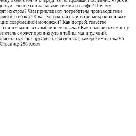
ему люди стоят в очереди за телефонами последних марок в
едно увлечение социальными сетями и селфи? Почему
дят из строя? Чем привлекают потребителя производители
овские собаки? Какая угроза таится внутри микроволновых
иции современной молодежи? Как потребительство
и свинья выносить эмбрион человека? Как пожарить яичницу
Читатель сможет проникнуть в тайны манипуляций,
пасность угроз будущего, связанных с хакерскими атаками
 Страниц: 288
0.0539