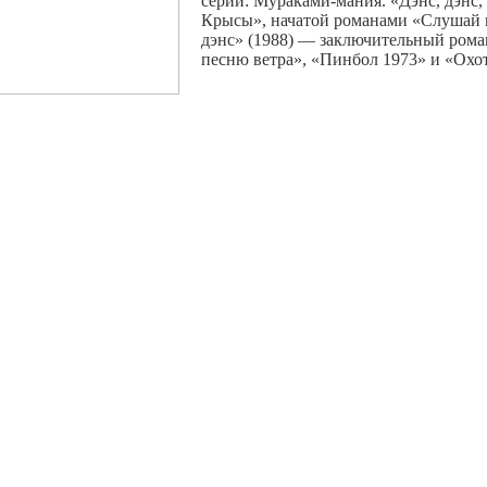
серии: Мураками-мания. «Дэнс, дэнс
Крысы», начатой романами «Слушай пе
дэнс» (1988) — заключительный ром
песню ветра», «Пинбол 1973» и «Охо