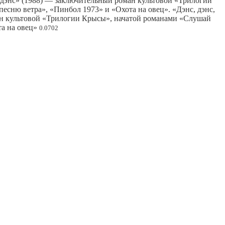
, дэнс» (1988) — заключительный роман культовой «Трилогии
сню ветра», «Пинбол 1973» и «Охота на овец». «Дэнс, дэнс,
ан культовой «Трилогии Крысы», начатой романами «Слушай
та на овец»
0.0702