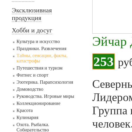
Эксклюзивная
продукция
Хобби и досуг
Эйчар
Культура и искусство
Праздники. Развлечения
Тайны, сенсации, факты,
253
ру
катастрофы
Путешествия и туризм
Фитнес и спорт
Северны
Эзотерика. Парапсихология
Домоводство
Лидером
Руководства. Игровые миры
Коллекционирование
Группа 
Красота
Кулинария
человек
Охота. Рыбалка.
Собирательство