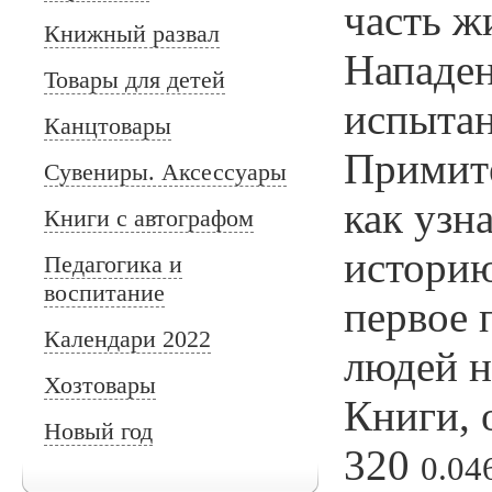
часть ж
Книжный развал
Нападен
Товары для детей
испытан
Канцтовары
Примите
Сувениры. Аксессуары
как узн
Книги с автографом
историю
Педагогика и
воспитание
первое 
Календари 2022
людей н
Хозтовары
Книги, 
Новый год
320
0.04