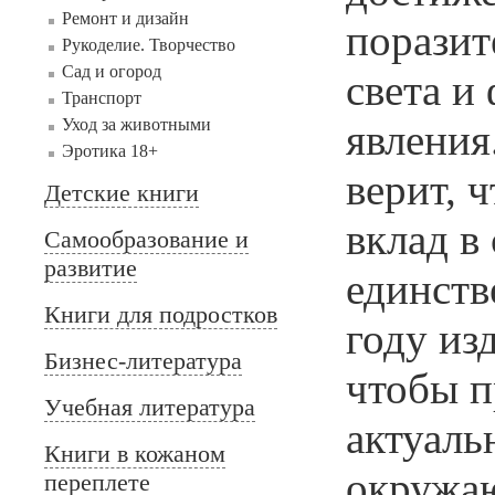
Ремонт и дизайн
поразит
Рукоделие. Творчество
Сад и огород
света и
Транспорт
Уход за животными
явления
Эротика 18+
верит, 
Детские книги
вклад в
Самообразование и
развитие
единств
Книги для подростков
году из
Бизнес-литература
чтобы п
Учебная литература
актуаль
Книги в кожаном
окружаю
переплете