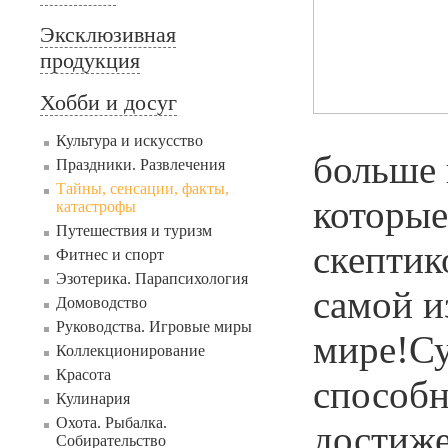
Эксклюзивная
продукция
Хобби и досуг
Культура и искусство
больше 
Праздники. Развлечения
Тайны, сенсации, факты,
которые
катастрофы
Путешествия и туризм
скептик
Фитнес и спорт
Эзотерика. Парапсихология
самой и
Домоводство
Руководства. Игровые миры
мире!С
Коллекционирование
Красота
способн
Кулинария
Охота. Рыбалка.
достиже
Собирательство