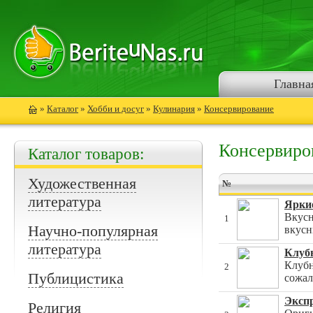
Главна
»
Каталог
»
Хобби и досуг
»
Кулинария
»
Консервирование
Консервиро
Каталог товаров:
Художественная
№
литература
Яркие
Вкусн
1
Научно-популярная
вкусн
литература
Клубн
Клубн
2
Публицистика
сожал
Экспр
Религия