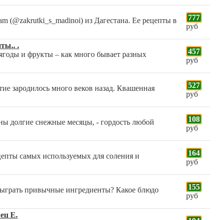
777
m (@zakrutki_s_madinoi) из Дагестана. Ее рецепты в
руб
ты.. .
457
ягоды и фрукты – как много бывает разных
руб
527
тие зародилось много веков назад. Квашенная
руб
108
шны долгие снежные месяцы, - гордость любой
руб
164
ецепты самых используемых для соления и
руб
155
быграть привычные ингредиенты? Какое блюдо
руб
ец Е.