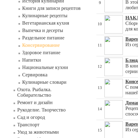
История кулинарии
В это
9
люби
Книги для записи рецептов
Кулинарные рецепты
НАКЛ
Вегетарианская кухня
Сборн
10
для к
Выпечка и десерты
Раздельное питание
Варен
Из се
Консервирование
11
Здоровое питание
Напитки
Блюда
В кни
12
Национальные кухни
серии
Сервировка
Конс
Кулинарные словари
С пом
13
Охота. Рыбалка.
нашей
Собирательство
Ремонт и дизайн
Дома
Рецеп
14
Рукоделие. Творчество
спосо
Сад и огород
Варе
Транспорт
Из се
15
Уход за животными