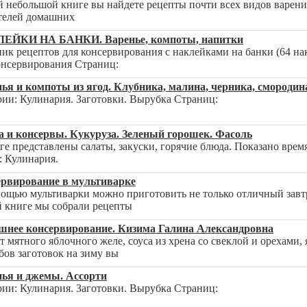
й небольшой книге вы найдете рецепты почти всех видов варен
телей домашних
ЕЙКИ НА БАНКИ. Варенье, компоты, напитки
ик рецептов для консервирования с наклейками на банки (64 на
онсервирования Страниц:
ья и компоты из ягод. Клубника, малина, черника, смородин
рии: Кулинария. Заготовки. Вырубка Страниц:
 и консервы. Кукуруза. Зеленый горошек. Фасоль
ге представлены салаты, закуски, горячие блюда. Показано вре
: Кулинария.
ервирование в мультиварке
ощью мультиварки можно приготовить не только отличный завтр
 книге мы собрали рецепты
шнее консервирование. Кизима Галина Александровна
т мятного яблочного желе, соуса из хрена со свеклой и орехами
бов заготовок на зиму вы
нья и джемы. Ассорти
рии: Кулинария. Заготовки. Вырубка Страниц: