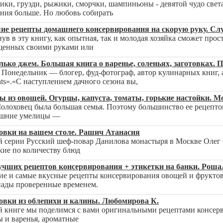
ики, грузди, рыжики, сморчки, шампиньоны - девятой чудо свет
ния больше. Но любовь собирать
ие рецепты домашнего консервирования на скорую руку. Сл
нув в эту книгу, как опытная, так и молодая хозяйка сможет прос
енных своими руками или
лько джем. Большая книга о варенье, соленьях, заготовках. 
 Понедельник — блогер, фуд-фотограф, автор кулинарных книг,
hts».«С наступлением дачного сезона вы,
ы из овощей. Огурцы, капуста, томаты, горькие настойки. М
олоховец была большая семья. Поэтому большинство ее рецепт
шние умелицы —
овки на вашем столе. Рашич Атанасия
й серии Русский шеф-повар Данилова монастыря в Москве Олег 
кие по количеству блюд
учших рецептов консервирования + этикетки на банки. Роша
е и самые вкусные рецепты консервирования овощей и фруктов 
ады проверенные временем.
овки из облепихи и калины. Любомирова К.
й книге мы поделимся с вами оригинальными рецептами консер
 и варенья, ароматные