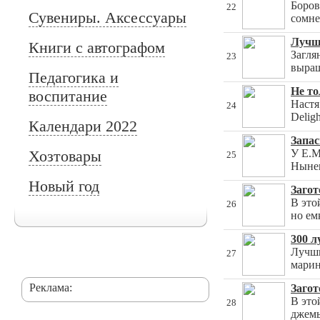
Боров
22
Сувениры. Аксессуары
сомне
Лучш
Книги с автографом
Загля
23
выращ
Педагогика и
Не то
воспитание
Настя
24
Delig
Календари 2022
Запас
Хозтовары
У Е.М
25
Ныне
Новый год
Загот
В это
26
но ем
300 л
Лучши
27
марин
Реклама:
Загот
В это
28
джемы