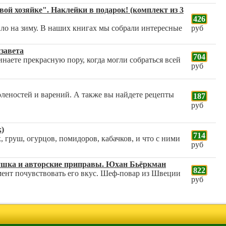
ой хозяйке". Наклейки в подарок! (комплект из 3
426
пло на зиму. В наших книгах мы собрали интересные
руб
завета
704
наете прекрасную пору, когда могли собраться всей
руб
оленостей и варений. А также вы найдете рецепты
187
руб
к)
714
, груш, огурцов, помидоров, кабачков, и что с ними
руб
сушка и авторские приправы. Юхан Бьёркман
822
мент почувствовать его вкус. Шеф-повар из Швеции
руб