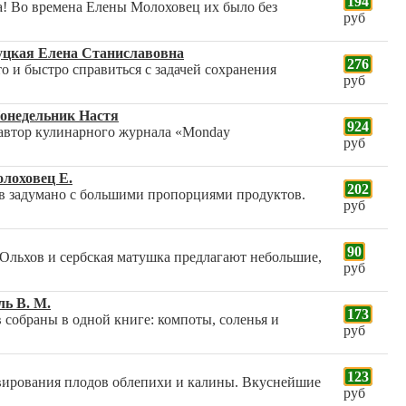
194
а! Во времена Елены Молоховец их было без
руб
уцкая Елена Станиславовна
276
то и быстро справиться с задачей сохранения
руб
Понедельник Настя
924
 автор кулинарного журнала «Monday
руб
олоховец Е.
202
ов задумано с большими пропорциями продуктов.
руб
90
Ольхов и сербская матушка предлагают небольшие,
руб
ль В. М.
173
собраны в одной книге: компоты, соленья и
руб
123
вирования плодов облепихи и калины. Вкуснейшие
руб