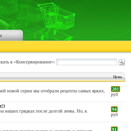
ы
кать в «Консервирование»:
Цена
281
ашей новой серии мы отобрали рецепты самых ярких,
руб
е!)
94
на наших грядках после долгой зимы. Но, к
руб
91