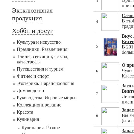
Ориги
3
приго
Эксклюзивная
Самые
продукция
В это
4
тради
Хобби и досуг
Вкус 
Евге
Культура и искусство
5
В 201
Праздники. Развлечения
больш
Тайны, сенсации, факты,
катастрофы
О при
Путешествия и туризм
Чудес
6
Класс
Фитнес и спорт
Эзотерика. Парапсихология
Загот
Домоводство
Викт
7
Летня
Руководства. Игровые миры
именн
Коллекционирование
Запас
Красота
Вы зн
8
Кулинария
(итал
Кулинария. Разное
Запас