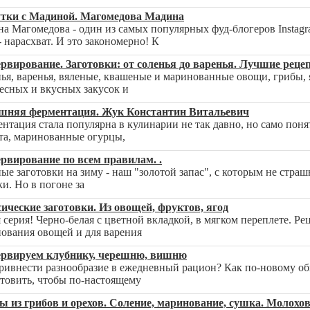
утки с Мадиной. Магомедова Мадина
а Магомедова - один из самых популярных фуд-блогеров Instagra
- нарасхват. И это закономерно! К
рвирование. Заготовки: от соленья до варенья. Лучшие рецеп
ья, варенья, вяленые, квашеные и маринованные овощи, грибы, 
есных и вкусных закусок и
шняя ферментация. Жук Константин Витальевич
нтация стала популярна в кулинарии не так давно, но само поня
та, маринованные огурцы,
рвирование по всем правилам. .
ые заготовки на зиму - наш "золотой запас", с которым не стра
ки. Но в погоне за
ические заготовки. Из овощей, фруктов, ягод
 серия! Черно-белая с цветной вкладкой, в мягком переплете. Р
ования овощей и для варения
ервируем клубнику, черешню, вишню
ривнести разнообразие в ежедневный рацион? Как по-новому о
товить, чтобы по-настоящему
ы из грибов и орехов. Соление, маринование, сушка. Молохов