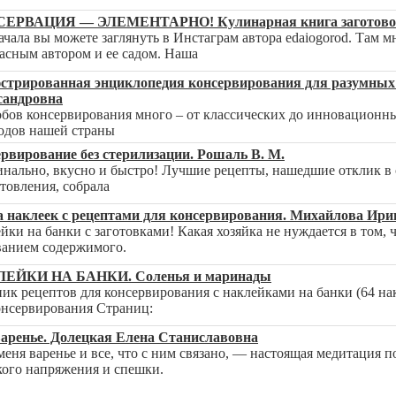
ЕРВАЦИЯ — ЭЛЕМЕНТАРНО! Кулинарная книга заготовок
ачала вы можете заглянуть в Инстаграм автора edaiogorod. Там 
асным автором и ее садом. Наша
стрированная энциклопедия консервирования для разумных
сандровна
бов консервирования много – от классических до инновационных
одов нашей страны
рвирование без стерилизации. Рошаль В. М.
нально, вкусно и быстро! Лучшие рецепты, нашедшие отклик в се
товления, собрала
 наклеек с рецептами для консервирования. Михайлова Ири
йки на банки с заготовками! Какая хозяйка не нуждается в том
ванием содержимого.
ЕЙКИ НА БАНКИ. Соленья и маринады
ик рецептов для консервирования с наклейками на банки (64 на
онсервирования Страниц:
аренье. Долецкая Елена Станиславовна
меня варенье и все, что с ним связано, — настоящая медитация 
ого напряжения и спешки.