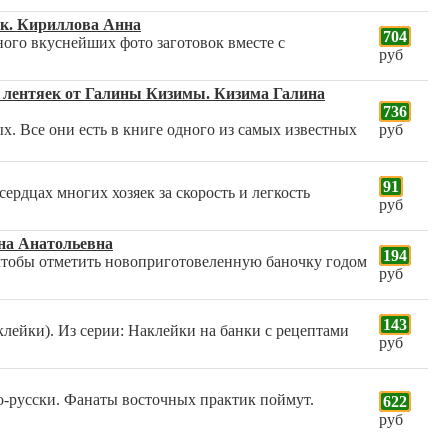
. Кириллова Анна
704
много вкуснейших фото заготовок вместе с
руб
 лентяек от Галины Кизимы. Кизима Галина
736
. Все они есть в книге одного из самых известных
руб
91
рдцах многих хозяек за скорость и легкость
руб
на Анатольевна
194
, чтобы отметить новоприготовеленную баночку годом
руб
143
клейки). Из серии: Наклейки на банки с рецептами
руб
по-русски. Фанаты восточных практик поймут.
622
руб