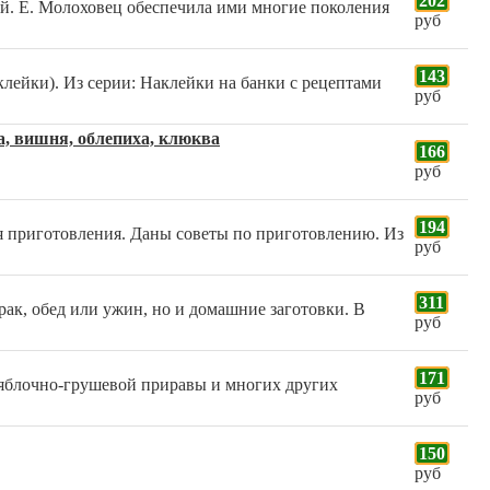
202
ий. Е. Молоховец обеспечила ими многие поколения
руб
143
клейки). Из серии: Наклейки на банки с рецептами
руб
а, вишня, облепиха, клюква
166
руб
194
мя приготовления. Даны советы по приготовлению. Из
руб
311
ак, обед или ужин, но и домашние заготовки. В
руб
171
, яблочно-грушевой приравы и многих других
руб
150
руб