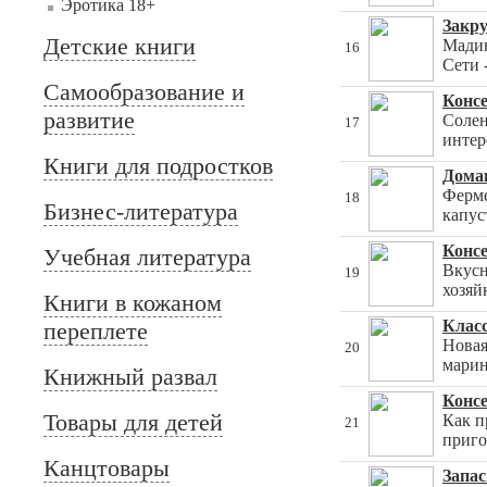
Эротика 18+
Закр
Детские книги
Мадин
16
Сети 
Самообразование и
Консе
развитие
Солен
17
интер
Книги для подростков
Дома
Ферме
18
Бизнес-литература
капус
Консе
Учебная литература
Вкусн
19
хозяй
Книги в кожаном
Класс
переплете
Новая
20
марин
Книжный развал
Конс
Товары для детей
Как п
21
приго
Канцтовары
Запас