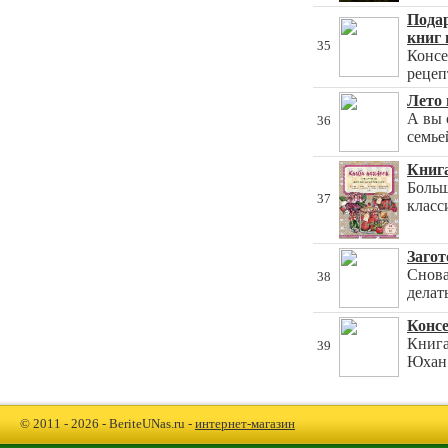
Подар
книг 
35
Консе
рецеп
Лето
А вы 
36
семье
Книга
Больш
37
класс
Загот
Снова
38
делат
Консе
Книга
39
Юхан 
© 2011 - 2026 - BeriteUNas.ru -
интернет-магазин