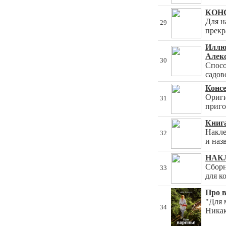
КОНС
Для н
29
прекр
Иллю
Алек
30
Спосо
садов
Консе
Ориги
31
приго
Книга
Накле
32
и наз
НАКЛ
Сборн
33
для к
Про в
"Для 
34
Никак