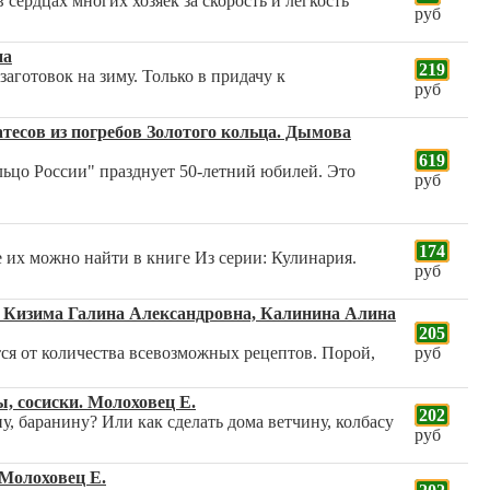
сердцах многих хозяек за скорость и легкость
руб
на
219
аготовок на зиму. Только в придачу к
руб
атесов из погребов Золотого кольца. Дымова
619
льцо России" празднует 50-летний юбилей. Это
руб
174
 их можно найти в книге Из серии: Кулинария.
руб
я. Кизима Галина Александровна, Калинина Алина
205
ются от количества всевозможных рецептов. Порой,
руб
, сосиски. Молоховец Е.
202
ну, баранину? Или как сделать дома ветчину, колбасу
руб
 Молоховец Е.