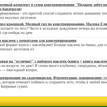
очный комплект в сезон консервирования "Подарок заботлив
и бандероли)
рвирование - это простой способ сохранить летнее домашнее те
ты вкусных заготовок
 под крышкой. Модный гид по консервированию. Малева Ели
скучаете по лету? Часто в холодные дождливые вечера вы вспоми
й где-нибудь на даче
 наклеек с рецептами для консервирования
ой формат книги с наклейками! Больше наклеек на банки, для с
ических заготовок из
овки на "отлично!" с набором наклеек (книга + книга наклее
 на воздухе, на даче! И снова много клубники, смородины, яблок
ь — ежегодный вопрос.
рвирование по-скандинавски. Ферментация, маринование, 
, которая поможет поймать и сохранить лето, чтобы в любой мо
Бьёркман сушит,