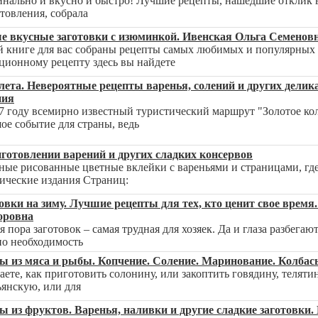
нально и вкусно и быстро! Лучшие рецепты, нашедшие отклик в 
товления, собрала
 вкусные заготовки с изюминкой. Ивенская Ольга Семенов
й книге для вас собраны рецепты самых любимых и популярных з
ционному рецепту здесь вы найдете
лета. Невероятные рецепты варенья, солений и других делик
ния
7 году всемирно известный туристический маршрут "Золотое ко
ое событие для страны, ведь
готовлении варений и других сладких консервов
ные рисованные цветные вклейки с вареньями и страницами, где
ические издания Страниц:
овки на зиму. Лучшие рецепты для тех, кто ценит свое врем
оровна
я пора заготовок – самая трудная для хозяек. Да и глаза разбега
о необходимость
ы из мяса и рыбы. Копчение. Соление. Маринование. Колбасы
аете, как приготовить солонину, или закоптить говядину, теляти
ьянскую, или для
ы из фруктов. Варенья, наливки и другие сладкие заготовки.